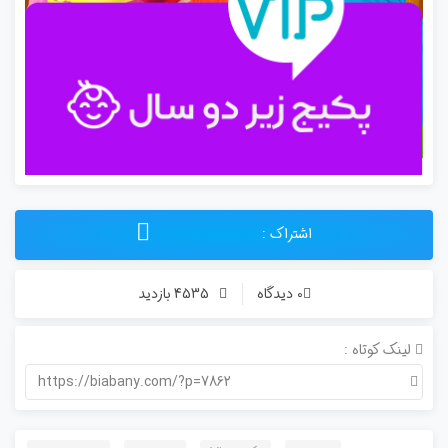
اشتراک :
0 دیدگاه
4535 بازدید
لینک کوتاه :
https://biabany.com/?p=7862