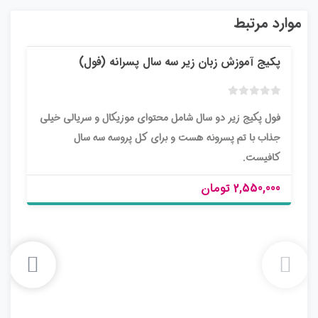
موارد مرتبط
پکیج آموزش زبان زیر سه سال پسرانه (فول)
ب
فول پکیج زیر دو سال شامل محتوای موزیکال و سریالی خیلی
د
و
جذاب با تم پسرونه هست و برای کل پروسه سه سال
ن
کافیست.
ا
م
2,550,000 تومان
ت
ی
ا
ز
0
ر
ا
ی