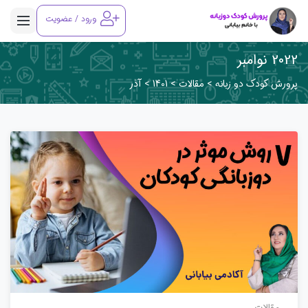
ورود / عضویت
2022 نوامبر
پرورش کودک دو زبانه
>
مقالات
>
1401
>
آذر
مقالات