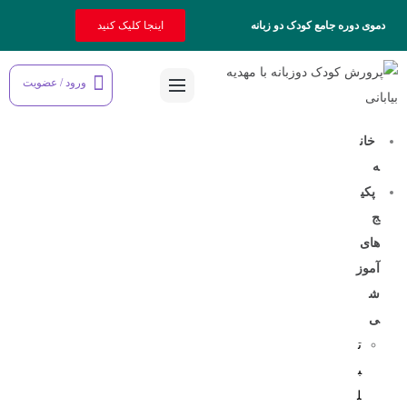
دموی دوره جامع کودک دو زبانه
اینجا کلیک کنید
ورود / عضویت
خان
ه
پکی
ج
های
آموز
ش
ی
ت
ب
ل