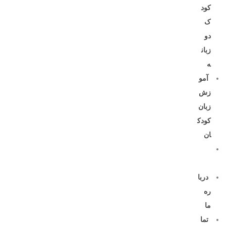
کود
ک
دو
زبان
ه
آمو
زش
زبان
کودک
ان
مقا
لات
دربا
ره
ما
تما