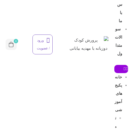
س
با
ما
سو
الات
ورود
0
متدا
/ عضویت
ول
خانه
پکیج
های
آموز
شی
ت
ب