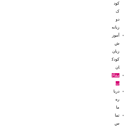
کود
ک
دو
زبانه
آموز
ش
زبان
کودک
ان
مقالا
ت
دربا
ره
ما
تما
س