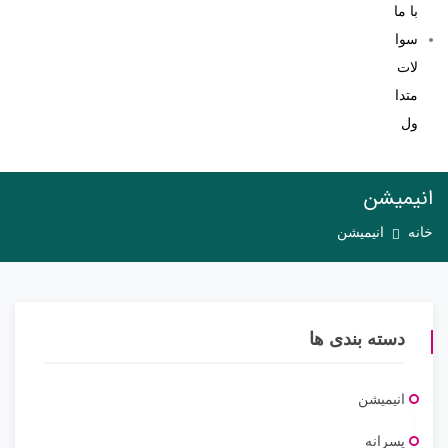
با ما
سوا
لات
متدا
ول
انیمیشن
خانه
انیمیشن
دسته بندی ها
انیمیشن
پسرانه