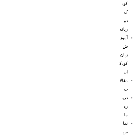
کود
ک
دو
زبانه
آموز
ش
زبان
کودک
ان
مقالا
ت
دربا
ره
ما
تما
س