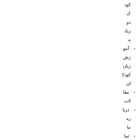
کود
ک
دو
زبان
ه
آمو
زش
زبان
کودک
ان
مقا
لات
دربا
ره
ما
تما