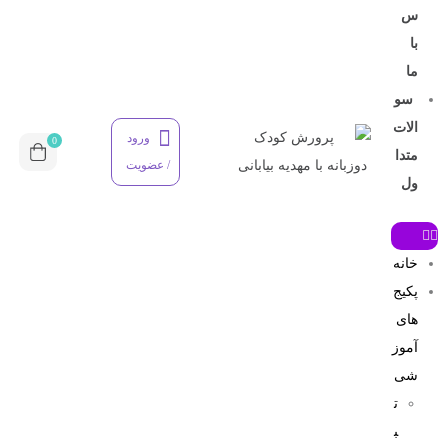
س
با
ما
سو
الات
ورود
0
متدا
/ عضویت
ول
خانه
پکیج
های
آموز
شی
ت
ب