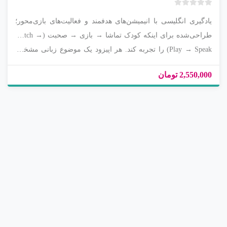
ب
یادگیری انگلیسی با انیمیشن‌های هدفمند و فعالیت‌های بازی‌محور؛
د
و
طراحی‌شده برای اینکه کودک تماشا → بازی → صحبت (Watch →
ن
Play → Speak) را تجربه کند. هر اپیزود یک موضوع زبانی مشخص
ا
دارد (مثل: Opposites, احساسات، صفات، رفتارهای روزمره) و با
م
2,550,000 تومان
ت
ابزارهای تکمیلی می‌آید تا تماشا به یادگیری فعال تبدیل شود
ی
ا
ز
0
ر
ا
ی