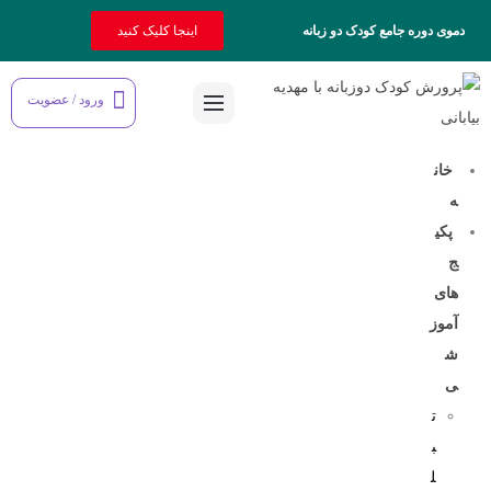
دموی دوره جامع کودک دو زبانه
اینجا کلیک کنید
ورود / عضویت
خان
ه
پکی
ج
های
آموز
ش
ی
ت
ب
ل