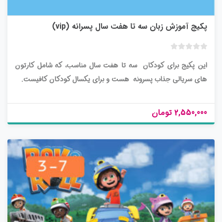
پکیج آموزش زبان سه تا هفت سال پسرانه (vip)
ب
این پکیج برای کودکان سه تا هفت سال مناسب، که شامل کارتون
د
و
های سریالی جذاب پسرونه هست و برای یکسال کودکان کافیست.
ن
ا
م
2,550,000 تومان
ت
ی
ا
ز
0
ر
ا
ی